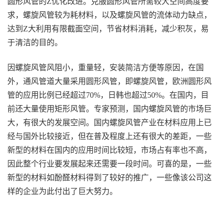
圆形风管的Z优化改进。克服圆形风管所需较大空间高度要
求，螺旋风管较为耗材料，以及螺旋风管的流体动力缺点，
达到Z大利用有限截面空间，节省材料消耗，减少积灰，易
于清洁的目的。
因螺旋风管风阻小，重量轻，安装简洁方便等原因，在国
外，通风管道大量采用圆形风管，即螺旋风管，欧洲圆形风
管的应用比例已经超过70%，日韩也超过50%。在国内，目
前还大量使用矩形风管。专家预测，国内螺旋风管的市场巨
大，有很大的发展空间。国内螺旋风管产业在材料应用上已
经与国外比较接近，但在普及程度上还有很大的差距，一些
新型的材料在国内的应用时间比较短，市场占有率也不高，
因此整个行业要发展起来还需要一段时间。可喜的是，一些
新型的材料如酚醛材料得到了较好的推广，一些像该公司这
样的企业为此付出了巨大努力。