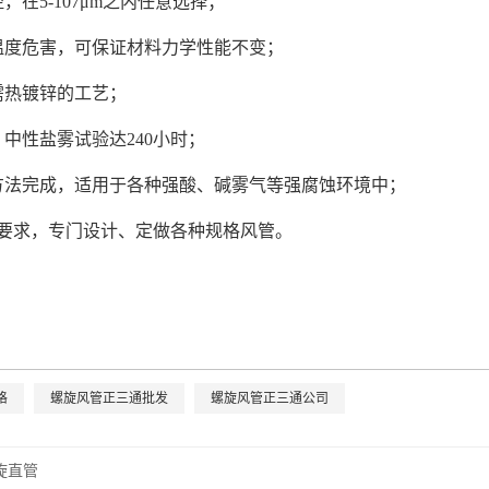
，在5-107μm之内任意选择；
温度危害，可保证材料力学性能不变；
需热镀锌的工艺；
中性盐雾试验达240小时；
方法完成，适用于各种强酸、碱雾气等强腐蚀环境中；
户要求，专门设计、定做各种规格风管。
格
螺旋风管正三通批发
螺旋风管正三通公司
旋直管