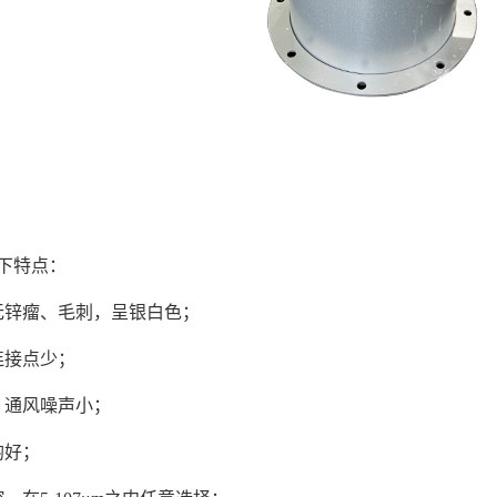
下特点：
无锌瘤、毛刺，呈银白色；
连接点少；
，通风噪声小；
均好；