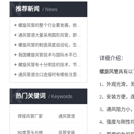
N
推荐新闻
News
螺旋风管的整个行业要发展，依靠并不是价格
通风管道大量采用圆形风管，即螺旋风管
螺旋风管的制造高度自动化，生产速度很快
我国螺旋风管技术与国际水平已经非常接近
详细介绍：
螺旋风管有十分明显的技术、节能、环保和经济优势
螺旋风管
具有以
通风管道合口连接时有哪些注意事项?
1、外观光滑，
K
热门关键词
Keywords
2、安装方便，
3、通风阻力小
焊接风管厂家
通风管道
4、强度与刚性
90度弯头价格
风管安装