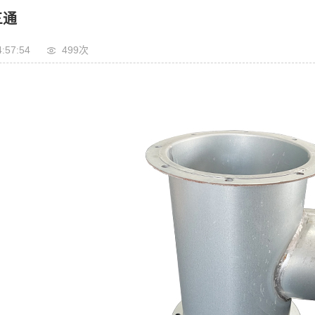
三通
4:57:54
499次