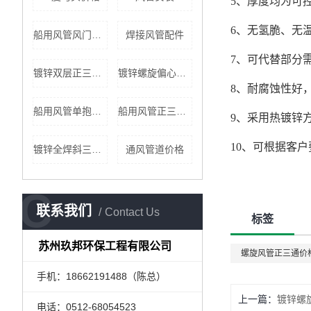
5、厚度均为可控
6、无氢脆、无
船用风管风门价格
焊接风管配件
7、可代替部分
镀锌双层正三通价格
镀锌螺旋偏心管批发
8、耐腐蚀性好，
船用风管单抱箍批发
船用风管正三通公司
9、采用热镀锌
10、可根据客
镀锌全焊斜三通批发
通风管道价格
C
联系我们
Contact Us
标签
苏州玖邦环保工程有限公司
螺旋风管正三通价
手机：18662191488（陈总）
上一篇：
镀锌螺
电话：0512-68054523